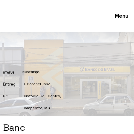
Menu
ENDEREÇO
STATUS
Entreg
R. Coronel José
ue
Custódio, 73 - Centro,
Campestre, MG
Banc